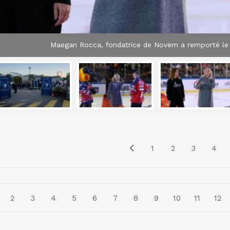
Maegan Rocca, fondatrice de Novëm a remporté le 
1
2
3
4
2
3
4
5
6
7
8
9
10
11
12