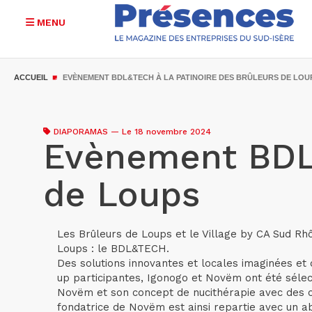
MENU
Aller
au
ACCUEIL
EVÈNEMENT BDL&TECH À LA PATINOIRE DES BRÛLEURS DE LOU
contenu
principal
DIAPORAMAS
—
Le 18 novembre 2024
Evènement BDL&
de Loups
Les Brûleurs de Loups et le Village by CA Sud Rhô
Loups : le BDL&TECH.
Des solutions innovantes et locales imaginées et
up participantes, Igonogo et Novëm ont été sélec
Novëm et son concept de nucithérapie avec des c
fondatrice de Novëm est ainsi repartie avec un a