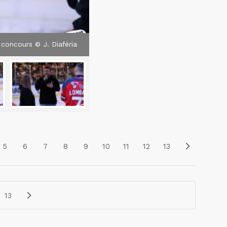
concours © J. Diaféria
5
6
7
8
9
10
11
12
13
13