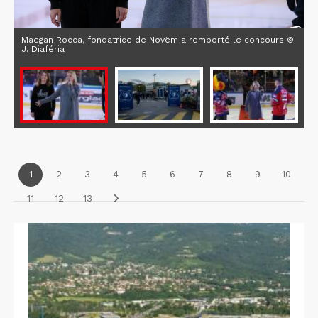
Maegan Rocca, fondatrice de Novëm a remporté le concours ©
J. Diaféria
1
2
3
4
5
6
7
8
9
10
11
12
13