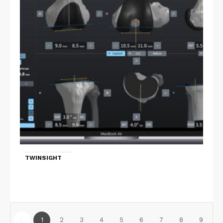
TWINSIGHT
1
2
3
4
5
6
7
8
9