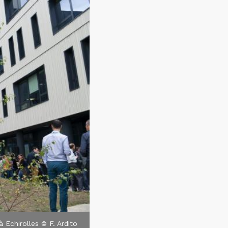
à Echirolles © F. Ardito