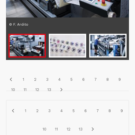
© F. Ardito
1
2
3
4
5
6
7
8
9
10
11
12
13
1
2
3
4
5
6
7
8
9
10
11
12
13