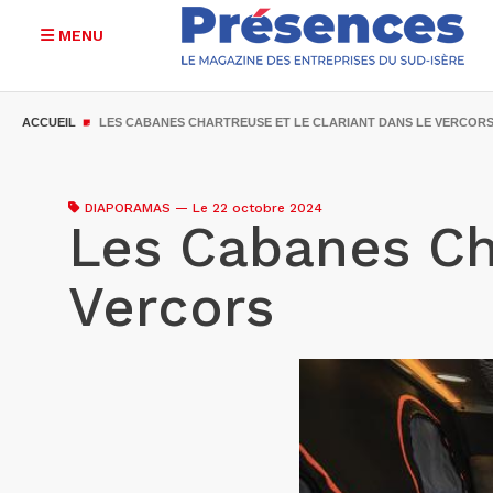
MENU
Aller
au
ACCUEIL
LES CABANES CHARTREUSE ET LE CLARIANT DANS LE VERCOR
contenu
principal
DIAPORAMAS
—
Le 22 octobre 2024
Les Cabanes Cha
Vercors