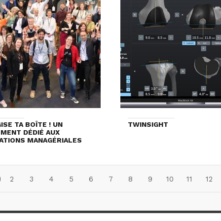
ISE TA BOÎTE ! UN
TWINSIGHT
MENT DÉDIÉ AUX
ATIONS MANAGÉRIALES
2
3
4
5
6
7
8
9
10
11
12