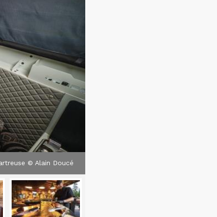
hartreuse © Alain Doucé