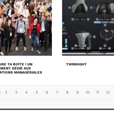
ISE TA BOÎTE ! UN
TWINSIGHT
MENT DÉDIÉ AUX
ATIONS MANAGÉRIALES
2
3
4
5
6
7
8
9
10
11
12