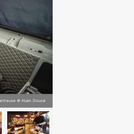
hartreuse © Alain Doucé