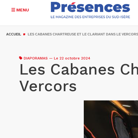
MENU
Aller
au
ACCUEIL
LES CABANES CHARTREUSE ET LE CLARIANT DANS LE VERCOR
contenu
principal
DIAPORAMAS
—
Le 22 octobre 2024
Les Cabanes Cha
Vercors