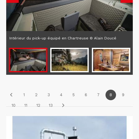
Intérieur du pick-up équipé en Chartreuse © Alain Doucé
1
2
3
4
5
6
7
8
9
10
11
12
13