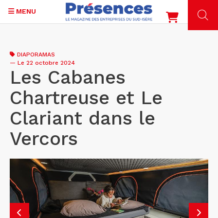
MENU
Aller
au
DIAPORAMAS
contenu
—
Le 22 octobre 2024
principal
Les Cabanes
Chartreuse et Le
Clariant dans le
Vercors