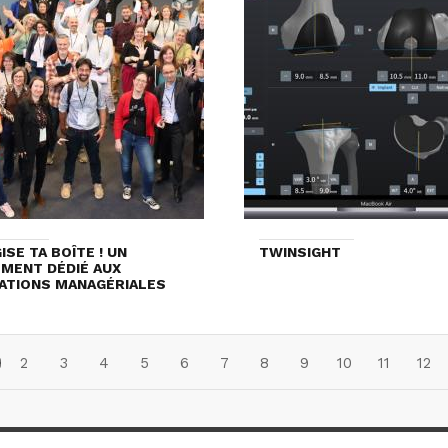
ISE TA BOÎTE ! UN
TWINSIGHT
MENT DÉDIÉ AUX
ATIONS MANAGÉRIALES
2
3
4
5
6
7
8
9
10
11
12