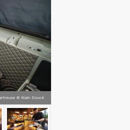
hartreuse © Alain Doucé