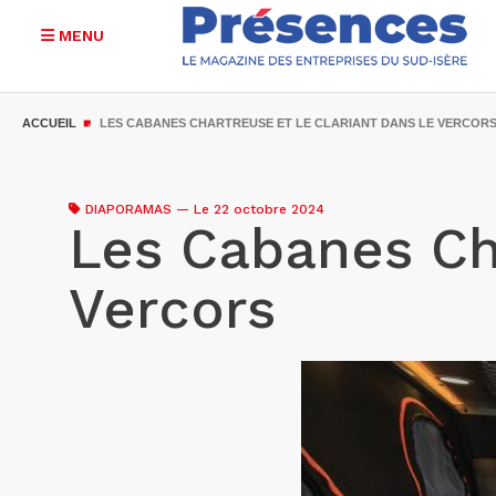
MENU
Aller
au
ACCUEIL
LES CABANES CHARTREUSE ET LE CLARIANT DANS LE VERCOR
contenu
principal
DIAPORAMAS
—
Le 22 octobre 2024
Les Cabanes Cha
Vercors