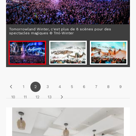
Tomorrowland Winter, c'est plus de 8 scènes pour des
spectacles magiques © Tml-Winter
1
2
3
4
5
6
7
8
9
10
11
12
13