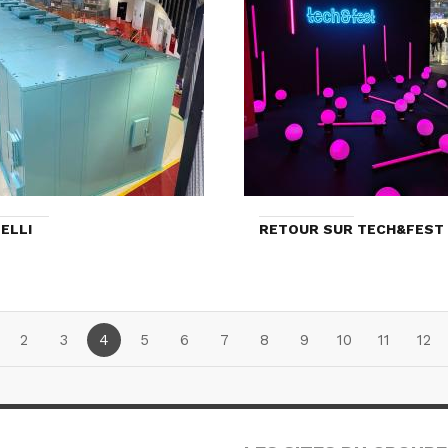
ELLI
RETOUR SUR TECH&FEST 
2
3
4
5
6
7
8
9
10
11
12