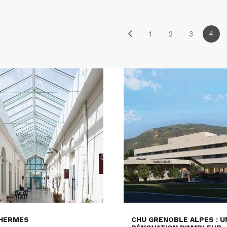
1
2
3
4
THERMES
CHU GRENOBLE ALPES : U