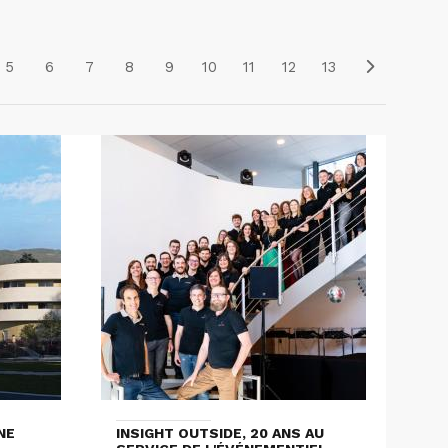
5
6
7
8
9
10
11
12
13
NE
INSIGHT OUTSIDE, 20 ANS AU