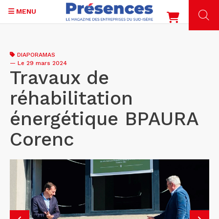
MENU
Aller
au
DIAPORAMAS
contenu
—
Le 29 mars 2024
principal
Travaux de
réhabilitation
énergétique BPAURA
Corenc