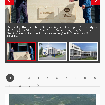
Denis Urçullu, Directeur Général Adjoint Auvergne-Rhône-Alpes
de Bouygues Bâtiment Sud-Est et Daniel Karyotis, Directeur
Général de la Banque Populaire Auvergne Rhône Alpes ©
BPAURA
1
2
3
4
5
6
7
8
9
10
11
12
13