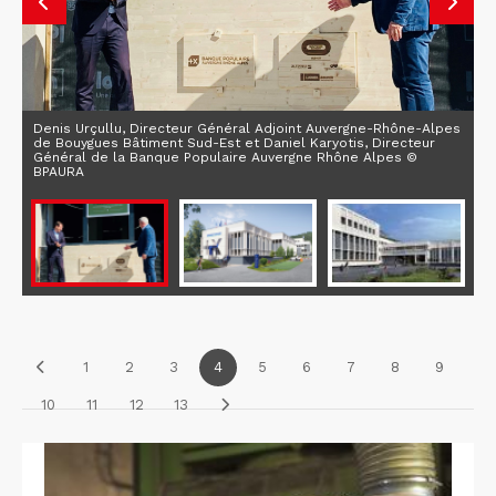
Denis Urçullu, Directeur Général Adjoint Auvergne-Rhône-Alpes
de Bouygues Bâtiment Sud-Est et Daniel Karyotis, Directeur
Général de la Banque Populaire Auvergne Rhône Alpes ©
BPAURA
1
2
3
4
5
6
7
8
9
10
11
12
13