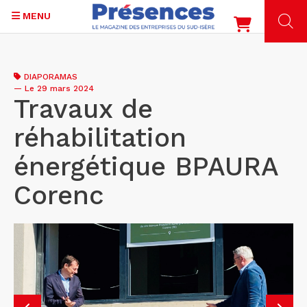
MENU
Aller
au
DIAPORAMAS
contenu
—
Le 29 mars 2024
principal
Travaux de
réhabilitation
énergétique BPAURA
Corenc