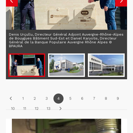
Denis Urçullu, Directeur Général Adjoint Auvergne-Rhône-Alpes
de Bouygues Bâtiment Sud-Est et Daniel Karyotis, Directeur
Général de la Banque Populaire Auvergne Rhône Alpes ©
BPAURA
1
2
3
4
5
6
7
8
9
10
11
12
13