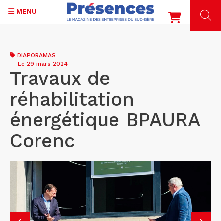
MENU
Aller
au
DIAPORAMAS
contenu
—
Le 29 mars 2024
principal
Travaux de
réhabilitation
énergétique BPAURA
Corenc