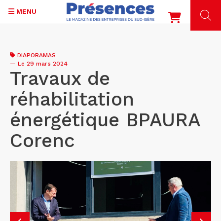
MENU
Aller
au
DIAPORAMAS
contenu
—
Le 29 mars 2024
principal
Travaux de
réhabilitation
énergétique BPAURA
Corenc