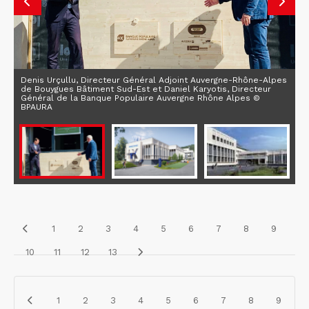
Denis Urçullu, Directeur Général Adjoint Auvergne-Rhône-Alpes
de Bouygues Bâtiment Sud-Est et Daniel Karyotis, Directeur
Général de la Banque Populaire Auvergne Rhône Alpes ©
BPAURA
1
2
3
4
5
6
7
8
9
10
11
12
13
1
2
3
4
5
6
7
8
9