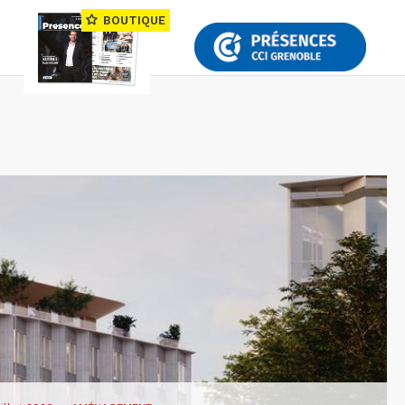
BOUTIQUE
—
renoble investit