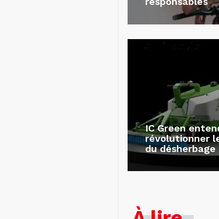
responsables
IC Green enten
révolutionner 
du désherbage
À lire