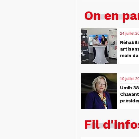
On en pa
24 juillet 
Réhabili
artisan
main da
10 juillet
Umih 38 
Chavant
préside
Fil d'info