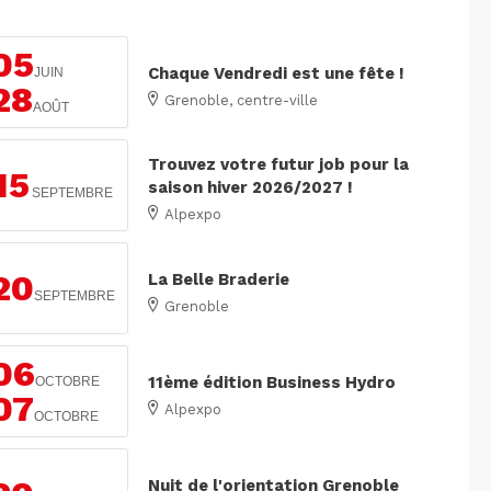
05
Chaque Vendredi est une fête !
JUIN
28
Grenoble, centre-ville
AOÛT
Trouvez votre futur job pour la
15
saison hiver 2026/2027 !
SEPTEMBRE
Alpexpo
20
La Belle Braderie
SEPTEMBRE
Grenoble
06
11ème édition Business Hydro
OCTOBRE
07
Alpexpo
OCTOBRE
Nuit de l'orientation Grenoble