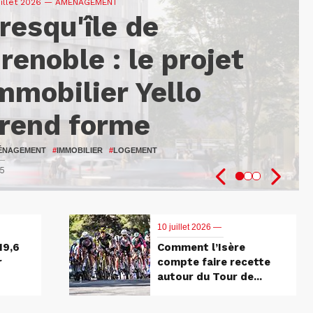
uillet 2026
—
— AMÉNAGEMENT
resqu'île de
9,6 M€ pour
omment l’Isère
renoble : le projet
enforcer
ompte faire recette
mmobilier Yello
’innovation au
utour du Tour de
rend forme
ervice des patients
rance 2026
ÉNAGEMENT
NTÉ
LO
#
ISÈRE
#
UGA
#
#
RECHERCHE
ATTRACTIVITÉ DU TERRITOIRE
#
IMMOBILIER
#
LOGEMENT
5
7
1
10 juillet 2026 —
19,6
Comment l’Isère
r
compte faire recette
autour du Tour de...