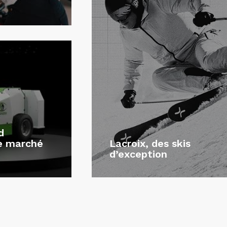
d
le marché
Lacroix, des skis
d’exception