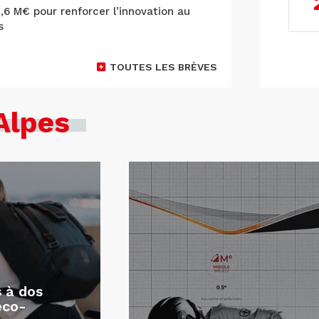
9,6 M€ pour renforcer l’innovation au
s
TOUTES LES BRÈVES
Alpes
s à dos
éco-