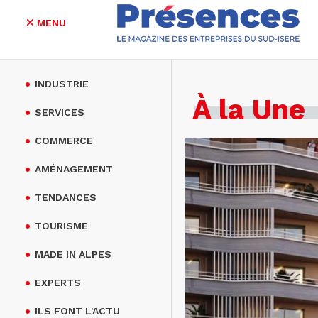
MENU
Aller
au
INDUSTRIE
contenu
À la Une
principal
SERVICES
COMMERCE
AMÉNAGEMENT
TENDANCES
TOURISME
MADE IN ALPES
EXPERTS
ILS FONT L'ACTU