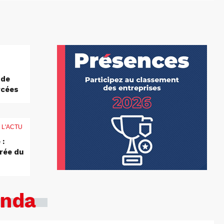
 de
rcées
 L'ACTU
 :
rée du
nda