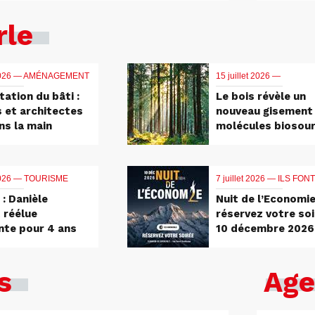
rle
2026 —
AMÉNAGEMENT
15 juillet 2026 —
tation du bâti :
Le bois révèle un
s et architectes
nouveau gisement
ns la main
molécules biosou
 2026 —
TOURISME
7 juillet 2026 —
ILS FONT
: Danièle
Nuit de l’Economie
 réélue
réservez votre soi
nte pour 4 ans
10 décembre 2026
s
Age