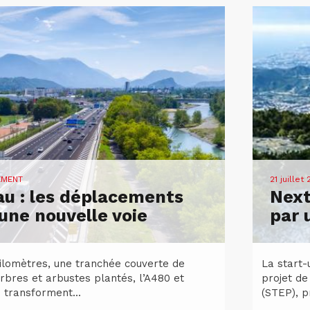
EMENT
21 juillet
u : les déplacements
Next
ne nouvelle voie
par 
kilomètres, une tranchée couverte de
La start-
rbres et arbustes plantés, l’A480 et
projet de
 transforment...
(STEP), p