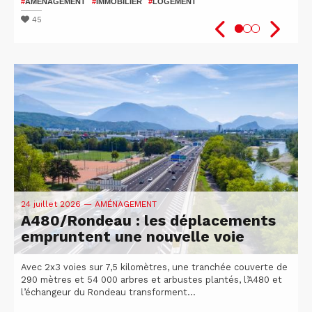
patients
2026
#
AMÉNAGEMENT
#
IMMOBILIER
#
LOGEMENT
#
#
SANTÉ
VÉLO
#
ISÈRE
#
UGA
#
#
RECHERCHE
ATTRACTIVITÉ DU TERRITOIRE
45
48
51
24 juillet 2026
— AMÉNAGEMENT
A480/Rondeau : les déplacements
empruntent une nouvelle voie
Avec 2x3 voies sur 7,5 kilomètres, une tranchée couverte de
290 mètres et 54 000 arbres et arbustes plantés, l’A480 et
l’échangeur du Rondeau transforment...