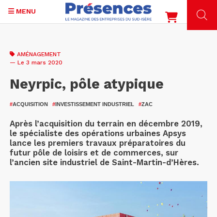
MENU
Aller
au
AMÉNAGEMENT
contenu
— Le 3 mars 2020
principal
Neyrpic, pôle atypique
#
ACQUISITION
#
INVESTISSEMENT INDUSTRIEL
#
ZAC
Après l’acquisition du terrain en décembre 2019,
le spécialiste des opérations urbaines Apsys
lance les premiers travaux préparatoires du
futur pôle de loisirs et de commerces, sur
l’ancien site industriel de Saint-Martin-d’Hères.