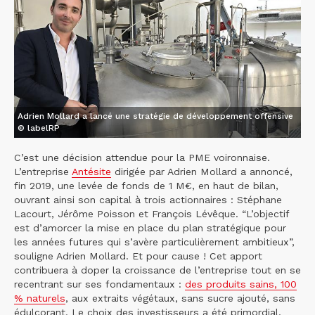
Adrien Mollard a lancé une stratégie de développement offensive
© labelRP
C’est une décision attendue pour la PME voironnaise.
L’entreprise
Antésite
dirigée par Adrien Mollard a annoncé,
fin 2019, une levée de fonds de 1 M€, en haut de bilan,
ouvrant ainsi son capital à trois actionnaires : Stéphane
Lacourt, Jérôme Poisson et François Lévêque. “L’objectif
est d’amorcer la mise en place du plan stratégique pour
les années futures qui s’avère particulièrement ambitieux”,
souligne Adrien Mollard. Et pour cause ! Cet apport
contribuera à doper la croissance de l’entreprise tout en se
recentrant sur ses fondamentaux :
des produits sains, 100
% naturels
, aux extraits végétaux, sans sucre ajouté, sans
édulcorant. Le choix des investisseurs a été primordial,