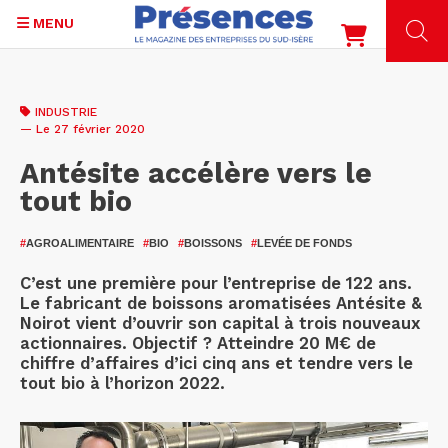
MENU
Aller
au
INDUSTRIE
contenu
— Le 27 février 2020
principal
Antésite accélère vers le
tout bio
#
AGROALIMENTAIRE
#
BIO
#
BOISSONS
#
LEVÉE DE FONDS
C’est une première pour l’entreprise de 122 ans.
Le fabricant de boissons aromatisées Antésite &
Noirot vient d’ouvrir son capital à trois nouveaux
actionnaires. Objectif ? Atteindre 20 M€ de
chiffre d’affaires d’ici cinq ans et tendre vers le
tout bio à l’horizon 2022.