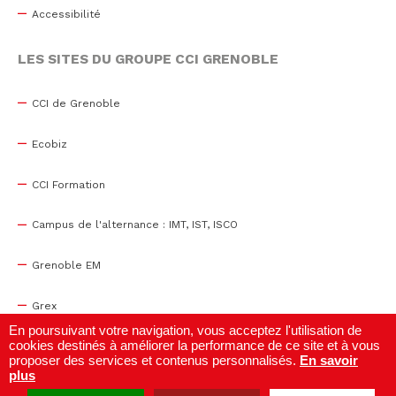
Accessibilité
LES SITES DU GROUPE CCI GRENOBLE
CCI de Grenoble
Ecobiz
CCI Formation
Campus de l'alternance : IMT, IST, ISCO
Grenoble EM
Grex
En poursuivant votre navigation, vous acceptez l'utilisation de
cookies destinés à améliorer la performance de ce site et à vous
WTC Grenoble
proposer des services et contenus personnalisés.
En savoir
plus
Centre de congrès