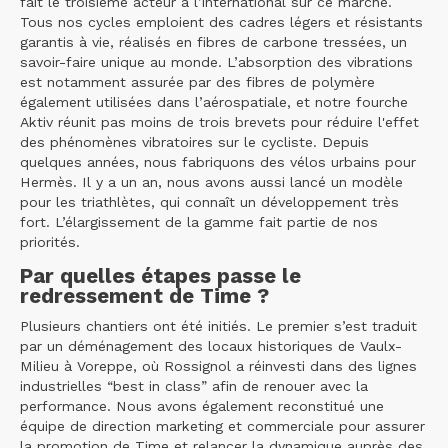
fait le troisième acteur à l’international sur ce marché.
Tous nos cycles emploient des cadres légers et résistants
garantis à vie, réalisés en fibres de carbone tressées, un
savoir-faire unique au monde. L’absorption des vibrations
est notamment assurée par des fibres de polymère
également utilisées dans l’aérospatiale, et notre fourche
Aktiv réunit pas moins de trois brevets pour réduire l'effet
des phénomènes vibratoires sur le cycliste. Depuis
quelques années, nous fabriquons des vélos urbains pour
Hermès. Il y a un an, nous avons aussi lancé un modèle
pour les triathlètes, qui connaît un développement très
fort. L’élargissement de la gamme fait partie de nos
priorités.
Par quelles étapes passe le
redressement de Time ?
Plusieurs chantiers ont été initiés. Le premier s’est traduit
par un déménagement des locaux historiques de Vaulx-
Milieu à Voreppe, où Rossignol a réinvesti dans des lignes
industrielles “best in class” afin de renouer avec la
performance. Nous avons également reconstitué une
équipe de direction marketing et commerciale pour assurer
la promotion de Time et relancer la dynamique auprès des