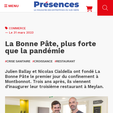
MENU
Aller
au
COMMERCE
contenu
— Le 31 mars 2023
principal
La Bonne Pâte, plus forte
que la pandémie
#
CRISE SANITAIRE
#
CROISSANCE
#
RESTAURANT
Julien Ballay et Nicolas Cialdella ont fondé La
Bonne Pâte le premier jour du confinement à
Montbonnot. Trois ans après, ils viennent
d’inaugurer leur troisième restaurant à Meylan.