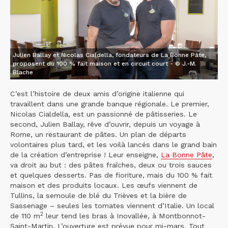
Julien Ballay et Nicolas Cialdella, fondateurs de La Bonne Pâte,
proposent du 100 % fait maison et en circuit court - © J.-M.
Blache
C’est l’histoire de deux amis d’origine italienne qui
travaillent dans une grande banque régionale. Le premier,
Nicolas Cialdella, est un passionné de pâtisseries. Le
second, Julien Ballay, rêve d’ouvrir, depuis un voyage à
Rome, un restaurant de pâtes. Un plan de départs
volontaires plus tard, et les voilà lancés dans le grand bain
de la création d’entreprise ! Leur enseigne,
La Bonne Pâte
,
va droit au but : des pâtes fraîches, deux ou trois sauces
et quelques desserts. Pas de fioriture, mais du 100 % fait
maison et des produits locaux. Les œufs viennent de
Tullins, la semoule de blé du Trièves et la bière de
Sassenage – seules les tomates viennent d’Italie. Un local
2
de 110 m
leur tend les bras à Inovallée, à Montbonnot-
Saint-Martin. L’ouverture est prévue pour mi-mars. Tout