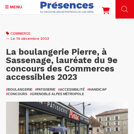
MENU
Aller
au
COMMERCE
contenu
— Le 14 décembre 2023
principal
La boulangerie Pierre, à
Sassenage, lauréate du 9e
concours des Commerces
accessibles 2023
#
BOULANGERIE
#
PATISSERIE
#
ACCESSIBILITÉ
#
HANDICAP
#
CONCOURS
#
GRENOBLE ALPES MÉTROPOLE