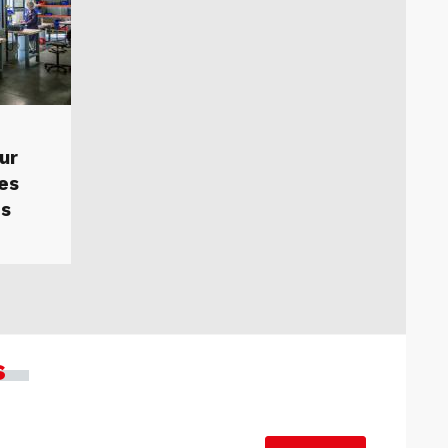
ur
des
es
s