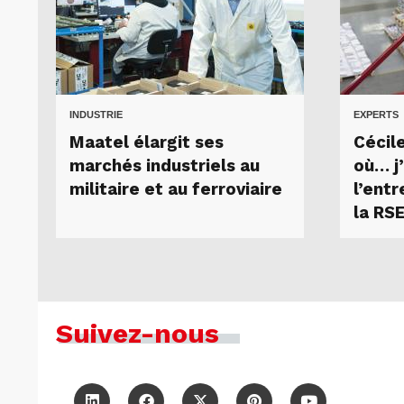
INDUSTRIE
EXPERTS
Maatel élargit ses
Cécil
marchés industriels au
où… j
militaire et au ferroviaire
l’entr
la RS
Suivez-nous