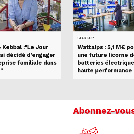
START-UP
e Kebbal :"Le Jour
Wattalps : 5,1 M€ po
’ai décidé d’engager
une future licorne 
eprise familiale dans
batteries électriqu
E"
haute performance
Abonnez-vou