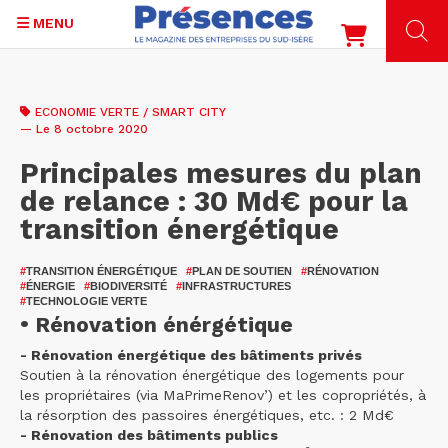
MENU
Aller
au
ECONOMIE VERTE / SMART CITY
contenu
— Le 8 octobre 2020
principal
Principales mesures du plan
de relance : 30 Md€ pour la
transition énergétique
#
TRANSITION ÉNERGÉTIQUE
#
PLAN DE SOUTIEN
#
RÉNOVATION
#
ÉNERGIE
#
BIODIVERSITÉ
#
INFRASTRUCTURES
#
TECHNOLOGIE VERTE
• Rénovation énérgétique
- Rénovation énergétique des bâtiments privés
Soutien à la rénovation énergétique des logements pour
les propriétaires (via MaPrimeRenov’) et les copropriétés, à
la résorption des passoires énergétiques, etc. : 2 Md€
- Rénovation des bâtiments publics