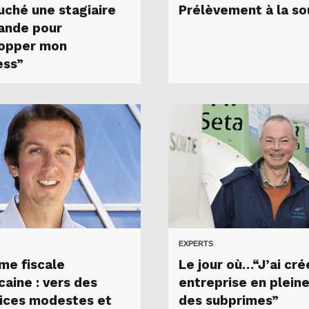
ché une stagiaire
Prélèvement à la so
ande pour
opper mon
ess”
EXPERTS
me fiscale
Le jour où…“J’ai cr
caine : vers des
entreprise en pleine
ices modestes et
des subprimes”