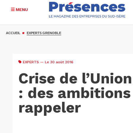
MENU
Aller
au
ACCUEIL
EXPERTS GRENOBLE
contenu
principal
EXPERTS
— Le 30 août 2016
Crise de l’Unio
: des ambitions 
rappeler