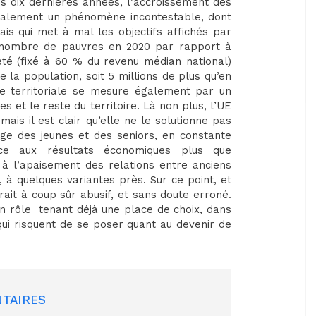
es dix dernières années, l’accroissement des
également un phénomène incontestable, dont
is qui met à mal les objectifs affichés par
le nombre de pauvres en 2020 par rapport à
eté (fixé à 60 % du revenu médian national)
e la population, soit 5 millions de plus qu’en
ure territoriale se mesure également par un
s et le reste du territoire. Là non plus, l’UE
ais il est clair qu’elle ne le solutionne pas
ge des jeunes et des seniors, en constante
ace aux résultats économiques plus que
 à l’apaisement des relations entre anciens
 à quelques variantes près. Sur ce point, et
rait à coup sûr abusif, et sans doute erroné.
on rôle tenant déjà une place de choix, dans
 qui risquent de se poser quant au devenir de
TAIRES