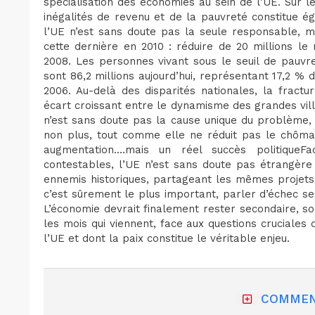
spécialisation des économies au sein de l’UE. Sur l
inégalités de revenu et de la pauvreté constitue 
l’UE n’est sans doute pas la seule responsable, ma
cette dernière en 2010 : réduire de 20 millions 
2008. Les personnes vivant sous le seuil de pauvr
sont 86,2 millions aujourd’hui, représentant 17,2 % d
2006. Au-delà des disparités nationales, la fract
écart croissant entre le dynamisme des grandes ville
n’est sans doute pas la cause unique du problème, m
non plus, tout comme elle ne réduit pas le chôma
augmentation.…mais un réel succès politiqueF
contestables, l’UE n’est sans doute pas étrangère
ennemis historiques, partageant les mêmes projets,
c’est sûrement le plus important, parler d’échec se
L’économie devrait finalement rester secondaire, s
les mois qui viennent, face aux questions cruciales
l’UE et dont la paix constitue le véritable enjeu.
COMMEN