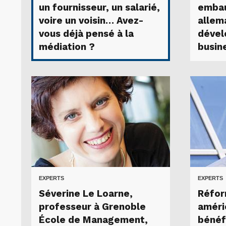
un fournisseur, un salarié,
embau
voire un voisin… Avez-
allem
vous déjà pensé à la
dével
médiation ?
busin
EXPERTS
EXPERTS
Séverine Le Loarne,
Réfor
professeur à Grenoble
améri
École de Management,
bénéf