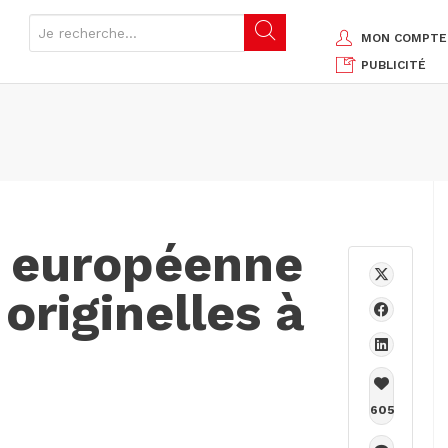
MON COMPTE
PUBLICITÉ
n européenne
originelles à
605