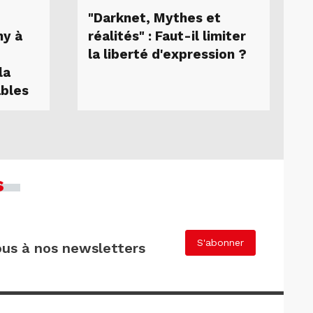
"Darknet, Mythes et
my à
réalités" : Faut-il limiter
la liberté d'expression ?
la
ables
s
S'abonner
us à nos newsletters