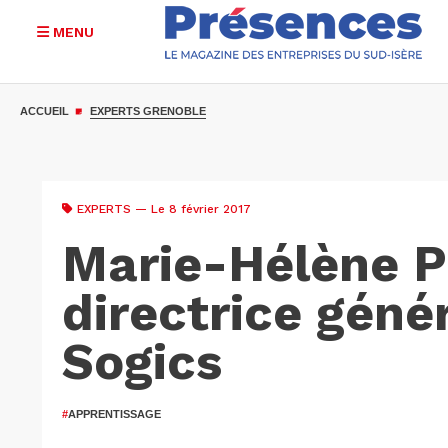
MENU
Aller
au
ACCUEIL
EXPERTS GRENOBLE
contenu
principal
EXPERTS
— Le 8 février 2017
Marie-Hélène P
directrice géné
Sogics
#
APPRENTISSAGE