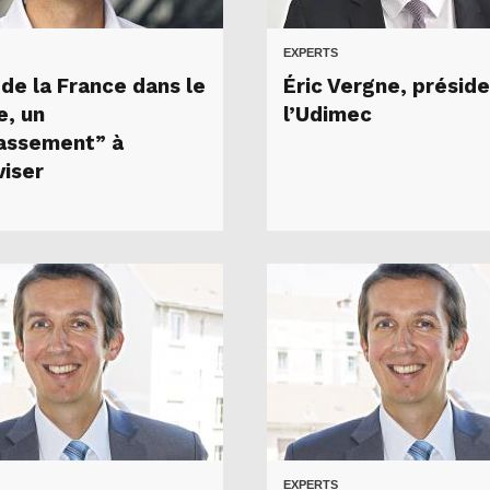
EXPERTS
 de la France dans le
Éric Vergne, présid
, un
l’Udimec
assement” à
viser
EXPERTS