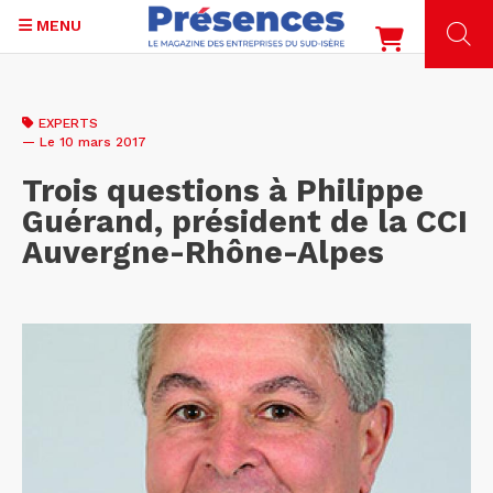
MENU
Aller
au
EXPERTS
contenu
— Le 10 mars 2017
principal
Trois questions à Philippe
Guérand, président de la CCI
Auvergne-Rhône-Alpes