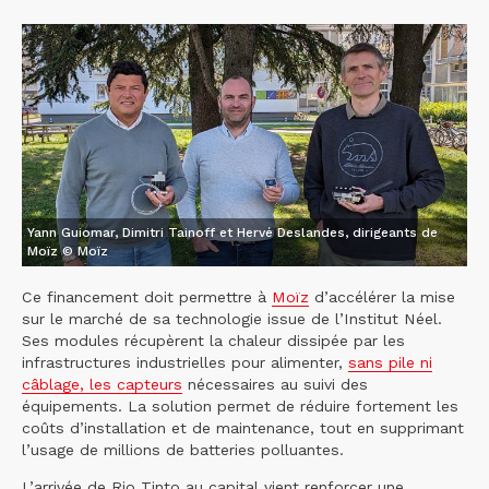
Yann Guiomar, Dimitri Tainoff et Hervé Deslandes, dirigeants de
Moïz © Moïz
Ce financement doit permettre à
Moïz
d’accélérer la mise
sur le marché de sa technologie issue de l’Institut Néel.
Ses modules récupèrent la chaleur dissipée par les
infrastructures industrielles pour alimenter,
sans pile ni
câblage, les capteurs
nécessaires au suivi des
équipements. La solution permet de réduire fortement les
coûts d’installation et de maintenance, tout en supprimant
l’usage de millions de batteries polluantes.
L’arrivée de Rio Tinto au capital vient renforcer une