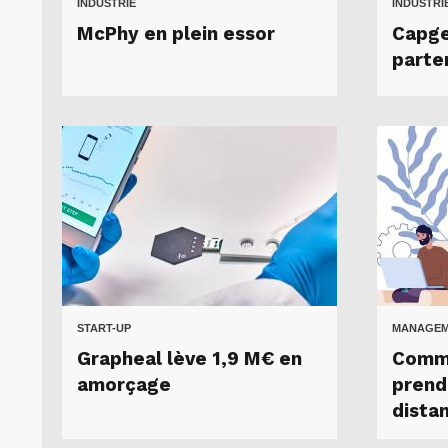
INDUSTRIE
INDUSTRI
McPhy en plein essor
Capge
parte
START-UP
MANAGEME
Grapheal lève 1,9 M€ en
Comme
amorçage
prend
distan