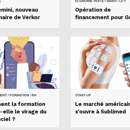
E
ECONOMIE VERTE / SMART CITY
mini, nouveau
Opération de
naire de Verkor
financement pour G
NT / FORMATION / RH
START-UP
nt la formation
Le marché américai
-elle le virage du
s’ouvre à Sublimed
ciel ?