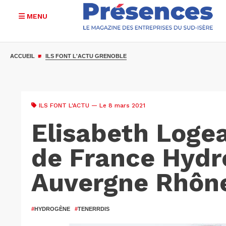
MENU
Aller
au
ACCUEIL
ILS FONT L'ACTU GRENOBLE
contenu
principal
ILS FONT L'ACTU
— Le 8 mars 2021
Elisabeth Logea
de France Hydr
Auvergne Rhôn
#
HYDROGÈNE
#
TENERRDIS