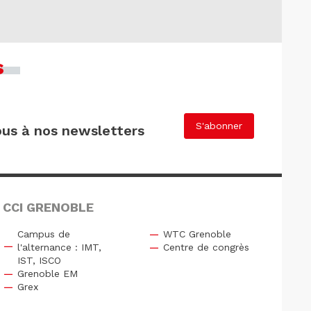
s
S'abonner
us à nos newsletters
 CCI GRENOBLE
Campus de
WTC Grenoble
l'alternance : IMT,
Centre de congrès
IST, ISCO
Grenoble EM
Grex