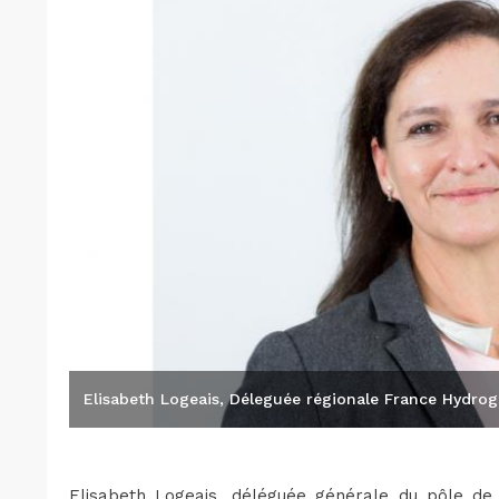
Elisabeth Logeais, Déleguée régionale France Hydr
Elisabeth Logeais, déléguée générale du pôle de c