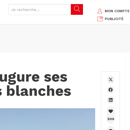
MON COMPTE
PUBLICITÉ
augure ses
s blanches
306