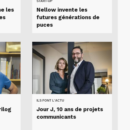
START-UP
ne les
Nellow invente les
es
futures générations de
puces
ILS FONT L'ACTU
rilog
Jour J, 10 ans de projets
communicants