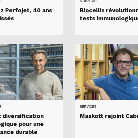
E
START-UP
tz Perfojet, 40 ans
Biocellis révolution
issés
tests immunologiqu
E
SERVICES
 diversification
Maskott rejoint Cab
égique pour une
sance durable