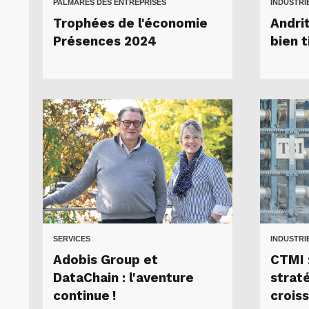
PALMARÈS DES ENTREPRISES
INDUSTRI
Trophées de l'économie
Andri
Présences 2024
bien t
SERVICES
INDUSTRI
Adobis Group et
CTMI :
DataChain : l'aventure
strat
continue !
crois