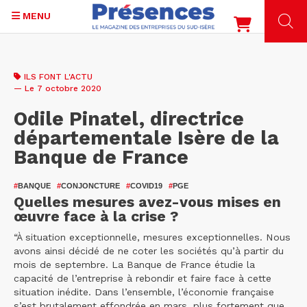
MENU
Aller
au
ILS FONT L'ACTU
contenu
— Le 7 octobre 2020
principal
Odile Pinatel, directrice
départementale Isère de la
Banque de France
#
BANQUE
#
CONJONCTURE
#
COVID19
#
PGE
Quelles mesures avez-vous mises en
œuvre face à la crise ?
“À situation exceptionnelle, mesures exceptionnelles. Nous
avons ainsi décidé de ne coter les sociétés qu’à partir du
mois de septembre. La Banque de France étudie la
capacité de l’entreprise à rebondir et faire face à cette
situation inédite. Dans l’ensemble, l’économie française
s’est brutalement effondrée en mars, plus fortement que