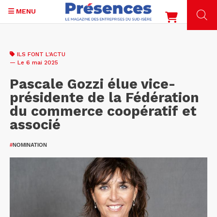
MENU
Aller
au
ILS FONT L'ACTU
contenu
— Le 6 mai 2025
principal
Pascale Gozzi élue vice-
présidente de la Fédération
du commerce coopératif et
associé
#
NOMINATION