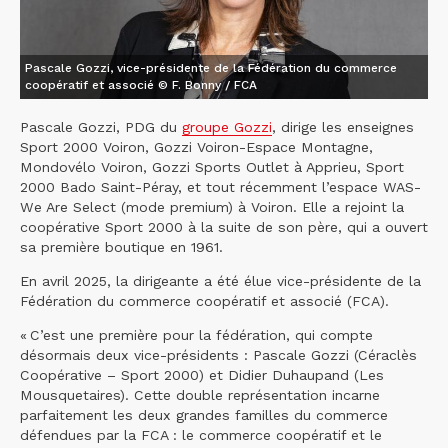
Pascale Gozzi, vice-présidente de la Fédération du commerce
coopératif et associé © F. Bonny / FCA
Pascale Gozzi, PDG du
groupe Gozzi
, dirige les enseignes
Sport 2000 Voiron, Gozzi Voiron-Espace Montagne,
Mondovélo Voiron, Gozzi Sports Outlet à Apprieu, Sport
2000 Bado Saint-Péray, et tout récemment l’espace WAS-
We Are Select (mode premium) à Voiron. Elle a rejoint la
coopérative Sport 2000 à la suite de son père, qui a ouvert
sa première boutique en 1961.
En avril 2025, la dirigeante a été élue vice-présidente de la
Fédération du commerce coopératif et associé (FCA).
« C’est une première pour la fédération, qui compte
désormais deux vice-présidents : Pascale Gozzi (Céraclès
Coopérative – Sport 2000) et Didier Duhaupand (Les
Mousquetaires). Cette double représentation incarne
parfaitement les deux grandes familles du commerce
défendues par la FCA : le commerce coopératif et le