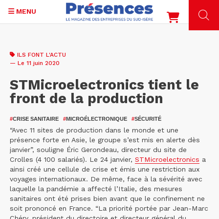
MENU
Aller
au
ILS FONT L'ACTU
contenu
— Le 11 juin 2020
principal
STMicroelectronics tient le
front de la production
#
CRISE SANITAIRE
#
MICROÉLECTRONIQUE
#
SÉCURITÉ
“Avec 11 sites de production dans le monde et une
présence forte en Asie, le groupe s’est mis en alerte dès
janvier”, souligne Éric Gerondeau, directeur du site de
Crolles (4 100 salariés). Le 24 janvier,
STMicroelectronics
a
ainsi créé une cellule de crise et émis une restriction aux
voyages internationaux. De même, face à la sévérité avec
laquelle la pandémie a affecté l’Italie, des mesures
sanitaires ont été prises bien avant que le confinement ne
soit prononcé en France. “La priorité portée par Jean-Marc
Chéry, président du directoire et directeur général du