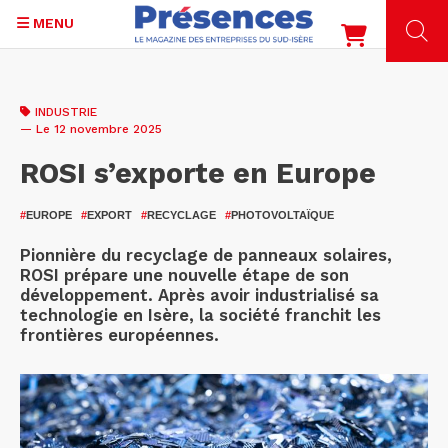
MENU
Aller
au
INDUSTRIE
contenu
— Le 12 novembre 2025
principal
ROSI s’exporte en Europe
#
EUROPE
#
EXPORT
#
RECYCLAGE
#
PHOTOVOLTAÏQUE
Pionnière du recyclage de panneaux solaires,
ROSI prépare une nouvelle étape de son
développement. Après avoir industrialisé sa
technologie en Isère, la société franchit les
frontières européennes.