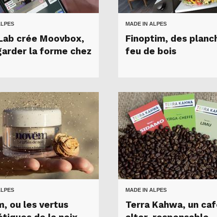
ALPES
MADE IN ALPES
ab crée Moovbox,
Finoptim, des planc
garder la forme chez
feu de bois
ALPES
MADE IN ALPES
, ou les vertus
Terra Kahwa, un ca