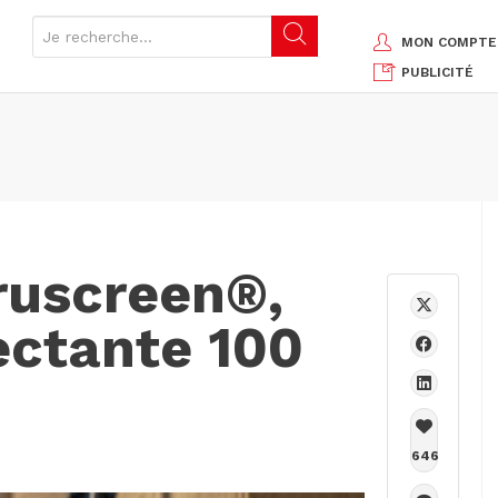
MON COMPTE
PUBLICITÉ
ruscreen®,
ectante 100
646