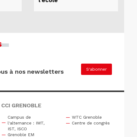
l’école
s
S'abonner
us à nos newsletters
 CCI GRENOBLE
Campus de
WTC Grenoble
l'alternance : IMT,
Centre de congrès
IST, ISCO
Grenoble EM