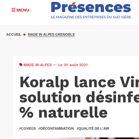
MENU
Aller
au
ACCUEIL
MADE IN ALPES GRENOBLE
contenu
principal
MADE IN ALPES
— Le 30 août 2021
Koralp lance Vi
solution désinf
% naturelle
#
COVID19
#
DÉCONTAMINATION
#
QUALITÉ DE L'AIR