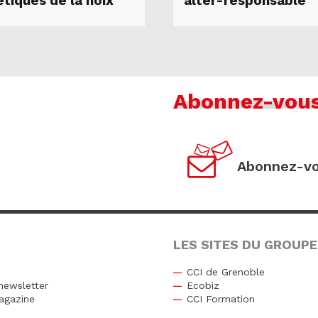
tiques de la noix
alter-responsable
Abonnez-vou
Abonnez-vo
LES SITES DU GROUPE
CCI de Grenoble
newsletter
Ecobiz
agazine
CCI Formation
r