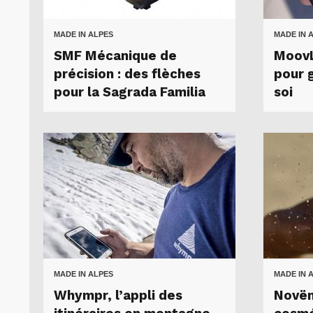
MADE IN ALPES
MADE IN 
SMF Mécanique de
MoovL
précision : des flèches
pour 
pour la Sagrada Familia
soi
MADE IN ALPES
MADE IN 
Whympr, l’appli des
Novëm