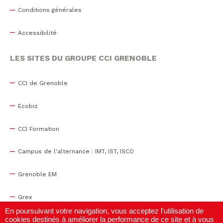
Conditions générales
Accessibilité
LES SITES DU GROUPE CCI GRENOBLE
CCI de Grenoble
Ecobiz
CCI Formation
Campus de l'alternance : IMT, IST, ISCO
Grenoble EM
Grex
En poursuivant votre navigation, vous acceptez l'utilisation de
cookies destinés à améliorer la performance de ce site et à vous
WTC Grenoble