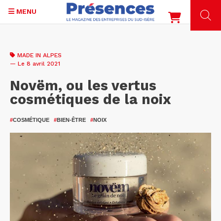
MENU
Aller
au
MADE IN ALPES
contenu
— Le 8 avril 2021
principal
Novëm, ou les vertus
cosmétiques de la noix
#
COSMÉTIQUE
#
BIEN-ÊTRE
#
NOIX