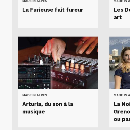
MADE IN ALPES
MADE IN 
La Furieuse fait fureur
Les D
art
MADE IN ALPES
MADE IN 
Arturia, du son à la
La Noi
musique
Greno
ou pa