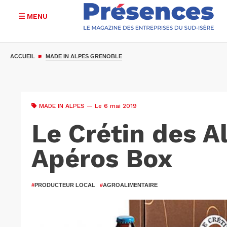
MENU
Aller
au
ACCUEIL
MADE IN ALPES GRENOBLE
contenu
principal
MADE IN ALPES
— Le 6 mai 2019
Le Crétin des A
Apéros Box
#
PRODUCTEUR LOCAL
#
AGROALIMENTAIRE