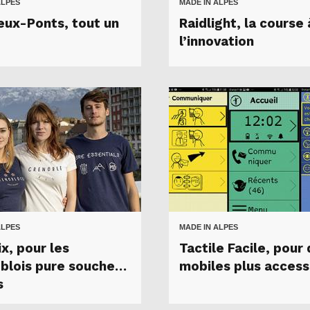
ALPES
MADE IN ALPES
eux-Ponts, tout un
Raidlight, la course 
l’innovation
ALPES
MADE IN ALPES
x, pour les
Tactile Facile, pour
blois pure souche…
mobiles plus access
s