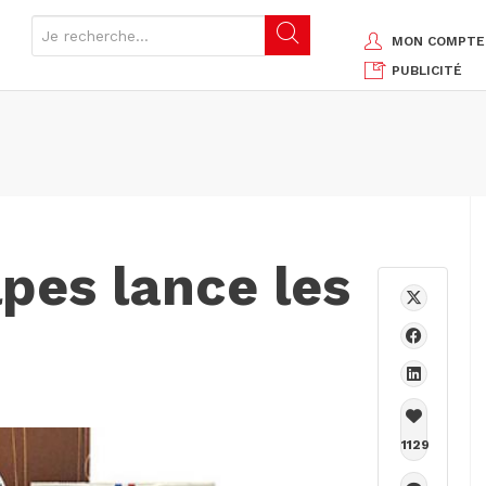
MON COMPTE
PUBLICITÉ
lpes lance les
1129