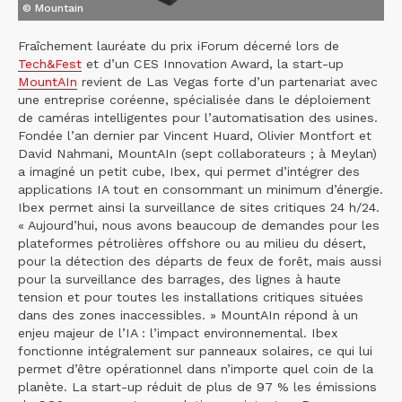
© Mountain
Fraîchement lauréate du prix iForum décerné lors de
Tech&Fest
et d’un CES Innovation Award, la start-up
MountAIn
revient de Las Vegas forte d’un partenariat avec
une entreprise coréenne, spécialisée dans le déploiement
de caméras intelligentes pour l’automatisation des usines.
Fondée l’an dernier par Vincent Huard, Olivier Montfort et
David Nahmani, MountAIn (sept collaborateurs ; à Meylan)
a imaginé un petit cube, Ibex, qui permet d’intégrer des
applications IA tout en consommant un minimum d’énergie.
Ibex permet ainsi la surveillance de sites critiques 24 h/24.
« Aujourd’hui, nous avons beaucoup de demandes pour les
plateformes pétrolières offshore ou au milieu du désert,
pour la détection des départs de feux de forêt, mais aussi
pour la surveillance des barrages, des lignes à haute
tension et pour toutes les installations critiques situées
dans des zones inaccessibles. » MountAIn répond à un
enjeu majeur de l’IA : l’impact environnemental. Ibex
fonctionne intégralement sur panneaux solaires, ce qui lui
permet d’être opérationnel dans n’importe quel coin de la
planète. La start-up réduit de plus de 97 % les émissions