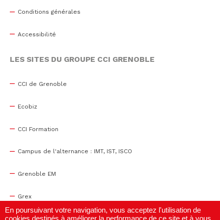
Conditions générales
Accessibilité
LES SITES DU GROUPE CCI GRENOBLE
CCI de Grenoble
Ecobiz
CCI Formation
Campus de l'alternance : IMT, IST, ISCO
Grenoble EM
Grex
En poursuivant votre navigation, vous acceptez l'utilisation de
cookies destinés à améliorer la performance de ce site et à vous
WTC Grenoble