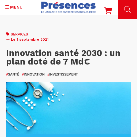
MENU
Aller
au
SERVICES
contenu
— Le 1 septembre 2021
principal
Innovation santé 2030 : un
plan doté de 7 Md€
#
SANTÉ
#
INNOVATION
#
INVESTISSEMENT