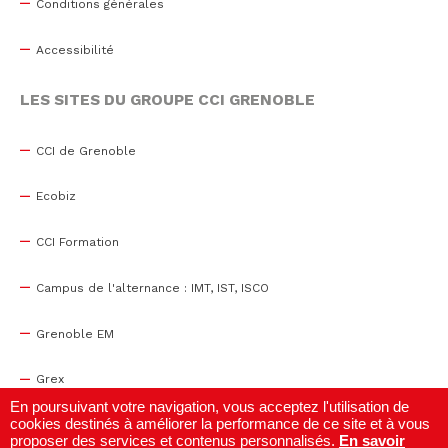
Conditions générales
Accessibilité
LES SITES DU GROUPE CCI GRENOBLE
CCI de Grenoble
Ecobiz
CCI Formation
Campus de l'alternance : IMT, IST, ISCO
Grenoble EM
Grex
En poursuivant votre navigation, vous acceptez l'utilisation de
cookies destinés à améliorer la performance de ce site et à vous
WTC Grenoble
proposer des services et contenus personnalisés.
En savoir