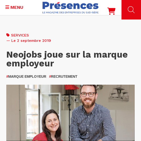
MENU
Aller
au
SERVICES
contenu
— Le 2 septembre 2019
principal
Neojobs joue sur la marque
employeur
#
MARQUE EMPLOYEUR
#
RECRUTEMENT