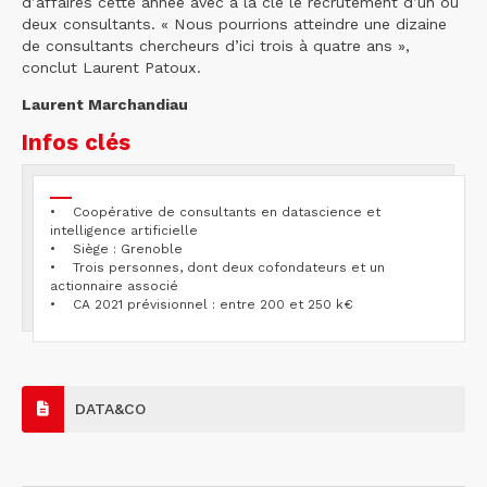
d’affaires cette année avec à la clé le recrutement d’un ou
deux consultants. « Nous pourrions atteindre une dizaine
de consultants chercheurs d’ici trois à quatre ans »,
conclut Laurent Patoux.
Laurent Marchandiau
Infos clés
• Coopérative de consultants en datascience et
intelligence artificielle
• Siège : Grenoble
• Trois personnes, dont deux cofondateurs et un
actionnaire associé
• CA 2021 prévisionnel : entre 200 et 250 k€
DATA&CO