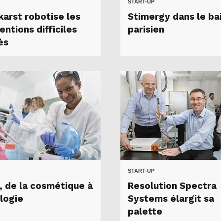
START-UP
karst robotise les
Stimergy dans le ba
entions difficiles
parisien
ès
START-UP
, de la cosmétique à
Resolution Spectra
ologie
Systems élargit sa
palette