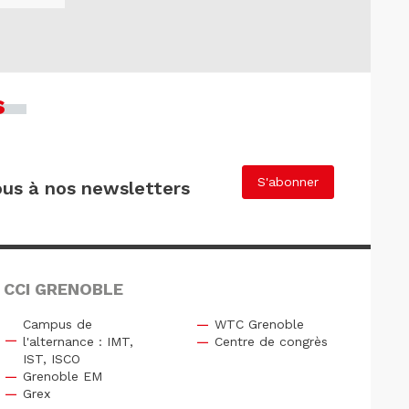
s
S'abonner
us à nos newsletters
 CCI GRENOBLE
Campus de
WTC Grenoble
l'alternance : IMT,
Centre de congrès
IST, ISCO
Grenoble EM
Grex