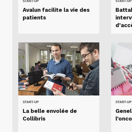
START-UP
START-UP
Avalun facilite la vie des
Batta
patients
interv
d’acc
START-UP
START-UP
La belle envolée de
Genel
Collibris
l’onc