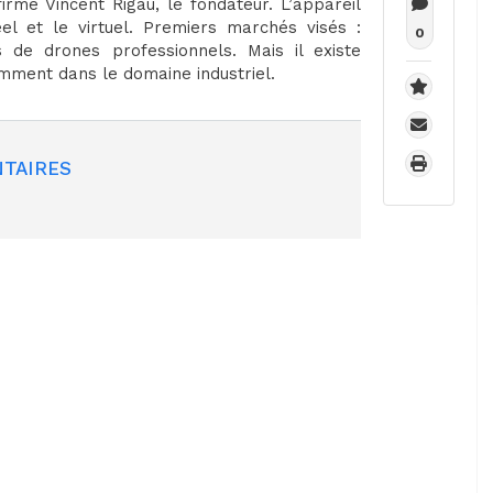
irme Vincent Rigau, le fondateur. L’appareil
el et le virtuel. Premiers marchés visés :
0
es de drones professionnels. Mais il existe
mment dans le domaine industriel.
TAIRES