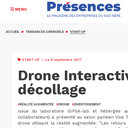
MENU
Aller
au
ACCUEIL
TENDANCES GRENOBLE
START-UP
contenu
principal
START-UP
— Le 8 septembre 2017
Drone Interacti
décollage
#
RÉALITÉ AUGMENTÉE
#
DRONE
#
DIVERTISSEMENT
Issue du laboratoire GIPSA-lab et hébergée a
collaborateurs) a présenté au salon parisien Viva 
drone utilisant la réalité augmentée. “Les retour