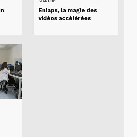
START-UP
in
Enlaps, la magie des
vidéos accélérées