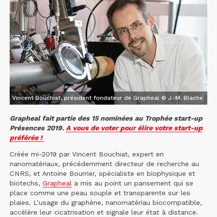
Vincent Bouchiat, président fondateur de Grapheal © J.-M. Blache
Grapheal fait partie des 15 nominées au Trophée start-up
Présences 2019.
A vous de voter pour élire votre start-up
préférée !
Créée mi-2019 par Vincent Bouchiat, expert en
nanomatériaux, précédemment directeur de recherche au
CNRS, et Antoine Bourrier, spécialiste en biophysique et
biotechs,
Grapheal
a mis au point un pansement qui se
place comme une peau souple et transparente sur les
plaies. L’usage du graphène, nanomatériau biocompatible,
accélère leur cicatrisation et signale leur état à distance.