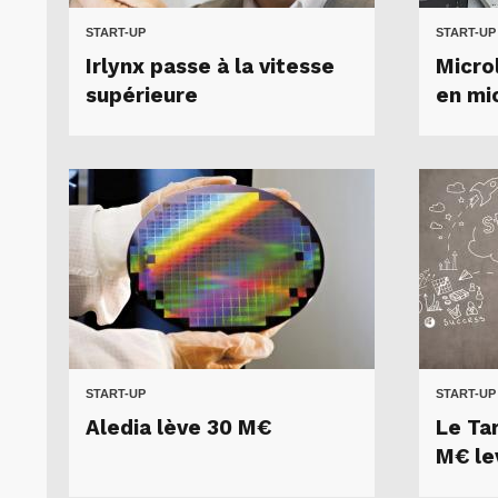
START-UP
START-UP
Irlynx passe à la vitesse
Micro
supérieure
en mi
START-UP
START-UP
Aledia lève 30 M€
Le Tar
M€ le