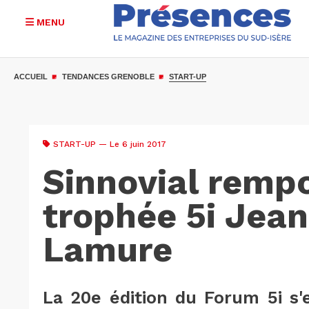
MENU
Aller
au
ACCUEIL
TENDANCES GRENOBLE
START-UP
contenu
principal
START-UP
— Le 6 juin 2017
Sinnovial rempo
trophée 5i Jea
Lamure
La 20e édition du Forum 5i s'e