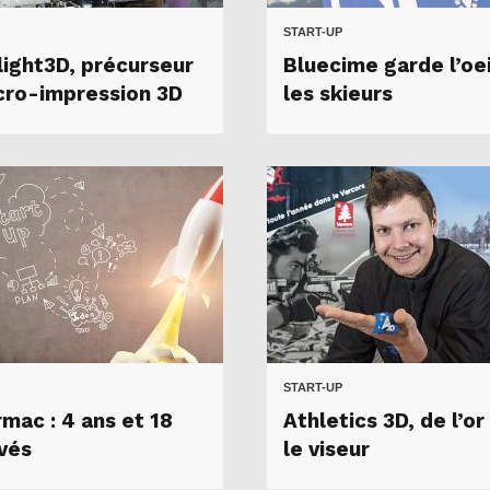
START-UP
light3D, précurseur
Bluecime garde l’oei
cro-impression 3D
les skieurs
START-UP
mac : 4 ans et 18
Athletics 3D, de l’or
vés
le viseur