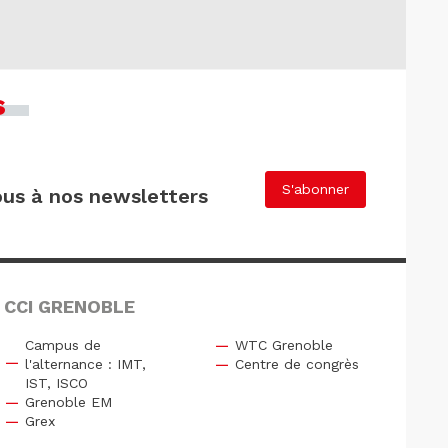
s
S'abonner
us à nos newsletters
 CCI GRENOBLE
Campus de
WTC Grenoble
l'alternance : IMT,
Centre de congrès
IST, ISCO
Grenoble EM
Grex