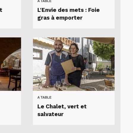
A TABLE
t
L'Envie des mets : Foie
gras à emporter
A TABLE
Le Chalet, vert et
salvateur