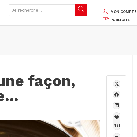
MON COMPTE
PUBLICITÉ
une façon,
re…
491