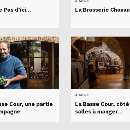
A TABLE
e Pas d’ici…
La Brasserie Chavan
A TABLE
sse Cour, une partie
La Basse Cour, côté
ampagne
salles à manger…