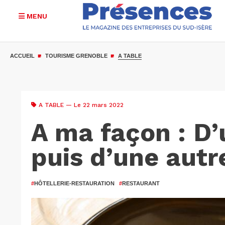
MENU
Aller
au
ACCUEIL
TOURISME GRENOBLE
A TABLE
contenu
principal
A TABLE
— Le 22 mars 2022
A ma façon : D’
puis d’une aut
#
HÔTELLERIE-RESTAURATION
#
RESTAURANT