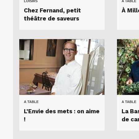
LOISIRS
A TABLE
Chez Fernand, petit
À Mill
théâtre de saveurs
A TABLE
A TABLE
L’Envie des mets : on aime
La Ba
!
de c