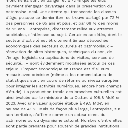
monuments sont en danger, et à 72 % que les élus
devraient s’engager davantage dans la préservation du
patrimoine local. Une attente qui transcende les classes
d’âge, puisque ce dernier item se trouve partagé par 72 %
des personnes de 65 ans et plus, et par 69 % des moins
de 25 ans. L’entreprise, directement reliée aux attentes
sociétales, s’intéresse au sujet. Certaines sociétés, dont le
secteur d’activité est étroitement lié aux débouchés
économiques des secteurs culturels et patrimoniaux –
rénovation de sites historiques, techniques du son, de
l’image, logiciels ou applications de visites, services de
sécurité… – sont évidemment mobilisées autour de ces
enjeux. L’impact économique en France est d’ailleurs
mesuré avec précision (même si les nomenclatures de
statistiques sont en cours de réforme au niveau européen
pour intégrer les activités numériques, encore hors champs
d’étude). La production totale des branches culturelles est
ainsi évaluée par le ministère de la Culture à 108,8 Md€ en
2023. Avec une valeur ajoutée établie à 49,5 Md€, en
hausse de 4,1 %. Mais de façon plus large, l’entreprise, sur
son territoire, s’affirme comme un acteur direct du
patrimoine ou du dynamisme culturel. Nombre d’entre elles
sont partie prenante pour soutenir de grandes institutions,