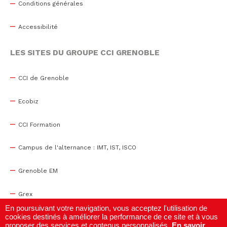
Conditions générales
Accessibilité
LES SITES DU GROUPE CCI GRENOBLE
CCI de Grenoble
Ecobiz
CCI Formation
Campus de l'alternance : IMT, IST, ISCO
Grenoble EM
Grex
En poursuivant votre navigation, vous acceptez l'utilisation de
cookies destinés à améliorer la performance de ce site et à vous
WTC Grenoble
proposer des services et contenus personnalisés.
En savoir