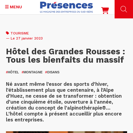
MENU
Aller
au
TOURISME
contenu
— Le 27 janvier 2023
principal
Hôtel des Grandes Rousses :
Tous les bienfaits du massif
#
HÔTEL
#
MONTAGNE
#
OISANS
Né avant même l’essor des sports d’hiver,
l’établissement plus que centenaire, à l’Alpe
d’Huez, ne cesse de se transformer : obtention
d’une cinquième étoile, ouverture à l’année,
création du concept de l’alpinothérapie®…
L’hôtel compte à présent accueillir plus encore
les entreprises.