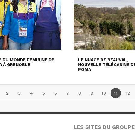
 DU MONDE FÉMININE DE
LE NUAGE DE BEAUVAL,
FA À GRENOBLE
NOUVELLE TÉLÉCABINE D
POMA
2
3
4
5
6
7
8
9
10
11
12
LES SITES DU GROUPE