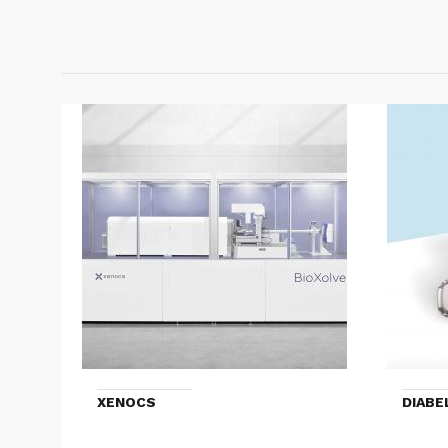
XENOCS
DIAB