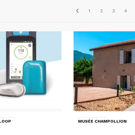
1
2
3
4
ELOOP
MUSÉE CHAMPOLLION