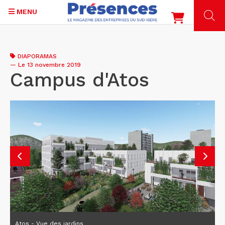
MENU
Aller
au
DIAPORAMAS
contenu
—
Le 13 novembre 2019
principal
Campus d'Atos
Atos - Vue des jardins