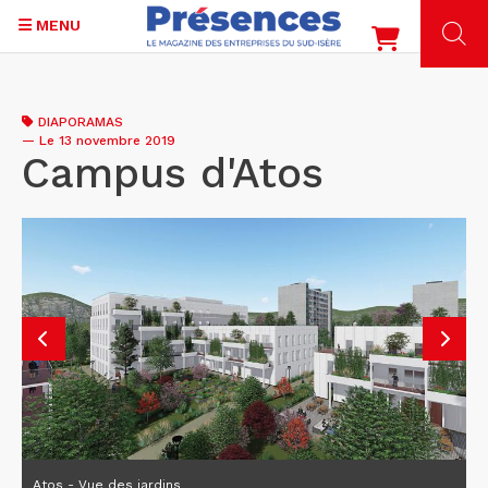
MENU
Aller
au
DIAPORAMAS
contenu
—
Le 13 novembre 2019
principal
Campus d'Atos
Atos - Vue des jardins